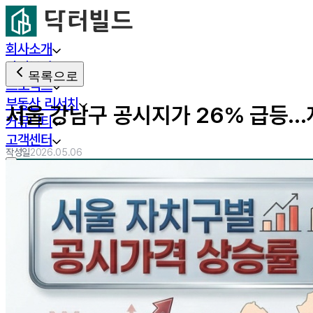
회사소개
사업분야
목록으로
프로젝트
부동산 리서치
서울 강남구 공시지가 26% 급등…
커뮤니티
고객센터
작성일
2026.05.06