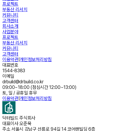
프로젝트
부동산 리서치
커뮤니티
고객센터
회사소개
사업분야
프로젝트
부동산 리서치
커뮤니티
고객센터
이용약관
|
개인정보처리방침
대표번호
1544-8383
이메일
drbuild@drbuild.co.kr
09:00~18:00 (점심시간 12:00~13:00)
토, 일 / 공휴일 휴무
이용약관
|
개인정보처리방침
닥터빌드 주식회사
대표이사
오준묵
주소
서울시 강남구 선릉로 94길 14 코어랜빌딩 6층