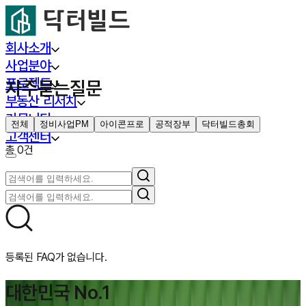
회사소개
사업분야
프로젝트
자주묻는질문
부동산 리서치
커뮤니티
전체
정비사업PM
아이콘프로
공적장부
닥터빌드총회
고객센터
총
0
건
등록된 FAQ가 없습니다.
대한민국 No.1