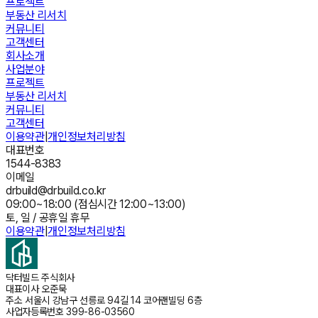
프로젝트
부동산 리서치
커뮤니티
고객센터
회사소개
사업분야
프로젝트
부동산 리서치
커뮤니티
고객센터
이용약관
|
개인정보처리방침
대표번호
1544-8383
이메일
drbuild@drbuild.co.kr
09:00~18:00 (점심시간 12:00~13:00)
토, 일 / 공휴일 휴무
이용약관
|
개인정보처리방침
닥터빌드 주식회사
대표이사
오준묵
주소
서울시 강남구 선릉로 94길 14 코어랜빌딩 6층
사업자등록번호
399-86-03560