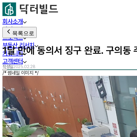
회사소개
사업분야
목록으로
프로젝트
부동산 리서치
1달 만에 동의서 징구 완료. 구의동
커뮤니티
고객센터
작성일
2025.02.28
/* 썸네일 이미지 */