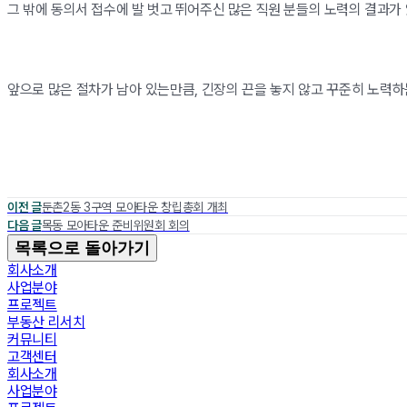
그 밖에 동의서 접수에 발 벗고 뛰어주신 많은 직원 분들의 노력의 결과가
앞으로 많은 절차가 남아 있는만큼, 긴장의 끈을 놓지 않고 꾸준히 노력
이전 글
둔촌2동 3구역 모아타운 창립총회 개최
다음 글
목동 모아타운 준비위원회 회의
목록으로 돌아가기
회사소개
사업분야
프로젝트
부동산 리서치
커뮤니티
고객센터
회사소개
사업분야