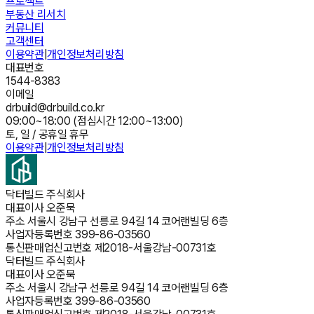
프로젝트
부동산 리서치
커뮤니티
고객센터
이용약관
|
개인정보처리방침
대표번호
1544-8383
이메일
drbuild@drbuild.co.kr
09:00~18:00 (점심시간 12:00~13:00)
토, 일 / 공휴일 휴무
이용약관
|
개인정보처리방침
닥터빌드 주식회사
대표이사
오준묵
주소
서울시 강남구 선릉로 94길 14 코어랜빌딩 6층
사업자등록번호
399-86-03560
통신판매업신고번호
제2018-서울강남-00731호
닥터빌드 주식회사
대표이사
오준묵
주소
서울시 강남구 선릉로 94길 14 코어랜빌딩 6층
사업자등록번호
399-86-03560