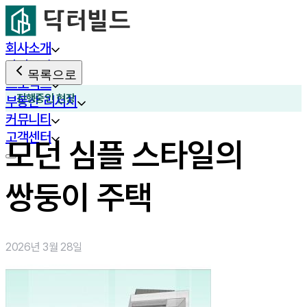
회사소개
사업분야
목록으로
프로젝트
진행중인 현장
부동산 리서치
커뮤니티
고객센터
모던 심플 스타일의
쌍둥이 주택
2026년 3월 28일