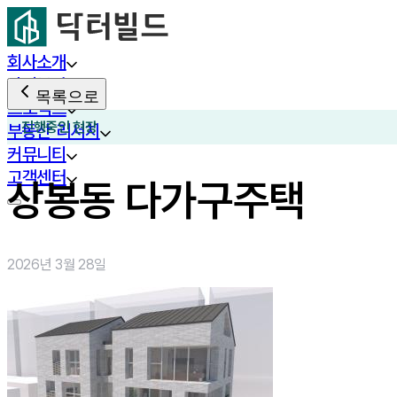
회사소개
사업분야
목록으로
프로젝트
진행중인 현장
부동산 리서치
커뮤니티
고객센터
상봉동 다가구주택
2026년 3월 28일