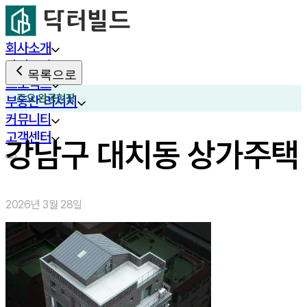
회사소개
사업분야
목록으로
프로젝트
주요 완공현장
부동산 리서치
커뮤니티
고객센터
강남구 대치동 상가주택
2026년 3월 28일