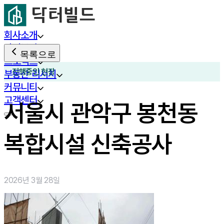
회사소개
사업분야
목록으로
프로젝트
진행중인 현장
부동산 리서치
커뮤니티
고객센터
서울시 관악구 봉천동
복합시설 신축공사
2026년 3월 28일