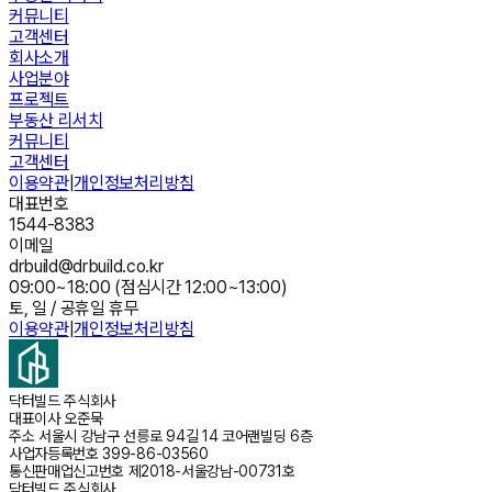
커뮤니티
고객센터
회사소개
사업분야
프로젝트
부동산 리서치
커뮤니티
고객센터
이용약관
|
개인정보처리방침
대표번호
1544-8383
이메일
drbuild@drbuild.co.kr
09:00~18:00 (점심시간 12:00~13:00)
토, 일 / 공휴일 휴무
이용약관
|
개인정보처리방침
닥터빌드 주식회사
대표이사
오준묵
주소
서울시 강남구 선릉로 94길 14 코어랜빌딩 6층
사업자등록번호
399-86-03560
통신판매업신고번호
제2018-서울강남-00731호
닥터빌드 주식회사