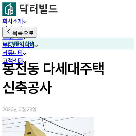
회사소개
사업분야
목록으로
프로젝트
진행중인 현장
부동산 리서치
커뮤니티
고객센터
봉천동 다세대주택
신축공사
2026년 3월 28일