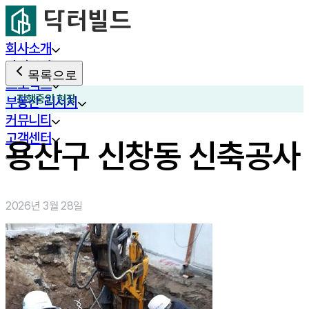
회사소개
사업분야
목록으로
프로젝트
진행중인 현장
부동산 리서치
커뮤니티
고객센터
용산구 신창동 신축공사
2026년 3월 28일