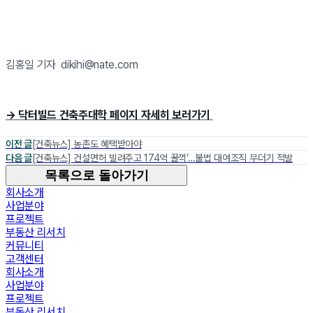
김홍일 기자 dikihi@nate.com
→ 닥터빌드 건축주대학 페이지 자세히 보러가기
이전 글
[건축뉴스] 농촌도 혜택받아야
다음 글
[건축뉴스] 건설면허 빌려주고 174억 꿀꺽’…불법 대여조직 무더기 적발
목록으로 돌아가기
회사소개
사업분야
프로젝트
부동산 리서치
커뮤니티
고객센터
회사소개
사업분야
프로젝트
부동산 리서치