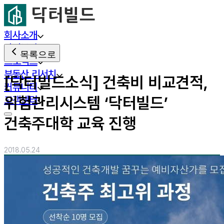
회사소개
사업분야
목록으로
프로젝트
부동산 리서치
[닥터빌드소식] 건축비 비교견적,
커뮤니티
위험관리시스템 ‘닥터빌드’
고객센터
건축주대학 교육 진행
2018.05.24