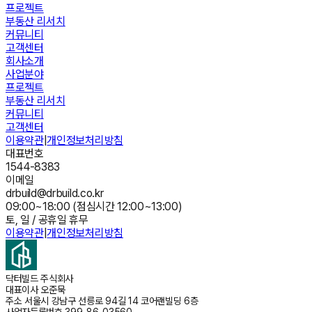
프로젝트
부동산 리서치
커뮤니티
고객센터
회사소개
사업분야
프로젝트
부동산 리서치
커뮤니티
고객센터
이용약관
|
개인정보처리방침
대표번호
1544-8383
이메일
drbuild@drbuild.co.kr
09:00~18:00 (점심시간 12:00~13:00)
토, 일 / 공휴일 휴무
이용약관
|
개인정보처리방침
닥터빌드 주식회사
대표이사
오준묵
주소
서울시 강남구 선릉로 94길 14 코어랜빌딩 6층
사업자등록번호
399-86-03560