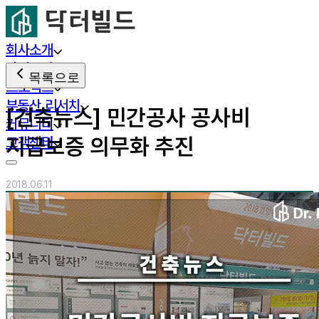
회사소개
사업분야
목록으로
프로젝트
부동산 리서치
[건축뉴스] 민간공사 공사비
커뮤니티
지급보증 의무화 추진
고객센터
2018.06.11