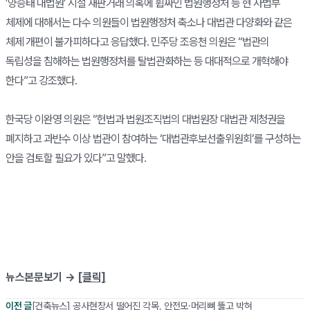
’양승태 대법원’ 시절 재판거래 의혹에 휩싸인 법원행정처 등 현 사법부
체제에 대해서는 다수 의원들이 법원행정처 축소나 대법관 다양화와 같은
체제 개편이 불가피하다고 응답했다. 민주당 조응천 의원은 “법관의
독립성을 침해하는 법원행정처를 탈법관화하는 등 대대적으로 개혁해야
한다”고 강조했다.
한국당 이완영 의원은 “헌법과 법원조직법의 대법원장 대법관 제청권을
폐지하고 과반수 이상 법관이 참여하는 ‘대법관후보선출위원회’를 구성하는
안을 검토할 필요가 있다”고 말했다.
뉴스본문보기 →
[클릭]
이전 글
[건축뉴스] 공사현장서 떨어진 각목, 안전모·머리뼈 뚫고 박혀