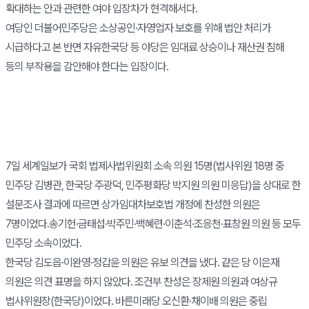
확대하는 안과 관련한 여야 입장차가 현격해서다.
여당인 더불어민주당은 소상공인·자영업자 보호를 위해 법안 처리가
시급하다고 본 반면 자유한국당 등 야당은 임대료 상승이나 재산권 침해
등의 부작용을 감안해야 한다는 입장이다.
7일 세계일보가 국회 법제사법위원회 소속 의원 15명(법사위원 18명 중
민주당 김병관, 한국당 주광덕, 민주평화당 박지원 의원 미응답)을 상대로 한
설문조사 결과에 따르면 상가임대차보호법 개정에 찬성한 의원은
7명이었다.송기헌·금태섭·박주민·백혜련·이춘석·조응천·표창원 의원 등 모두
민주당 소속이었다.
한국당 김도읍·이완영·정갑윤 의원은 유보 의견을 냈다. 같은 당 이은재
의원은 의견 표명을 하지 않았다. 조건부 찬성은 장제원 의원과 여상규
법사위원장(한국당)이었다. 바른미래당 오신환·채이배 의원은 중립