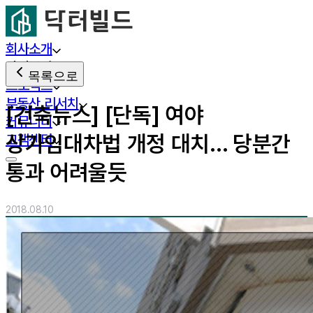
회사소개
사업분야
목록으로
프로젝트
부동산 리서치
[건축뉴스] [단독] 여야
커뮤니티
상가임대차법 개정 대치... 당분간
고객센터
통과 어려울듯
2018.08.10