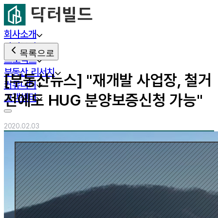
회사소개
사업분야
목록으로
프로젝트
부동산 리서치
[부동산뉴스] "재개발 사업장, 철거
커뮤니티
전에도 HUG 분양보증신청 가능"
고객센터
2020.02.03