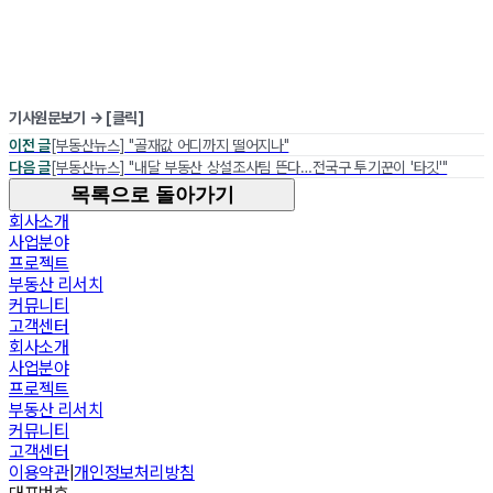
기사원문보기 →
[클릭]
이전 글
[부동산뉴스] "골재값 어디까지 떨어지나"
다음 글
[부동산뉴스] "내달 부동산 상설조사팀 뜬다…전국구 투기꾼이 '타깃'"
목록으로 돌아가기
회사소개
사업분야
프로젝트
부동산 리서치
커뮤니티
고객센터
회사소개
사업분야
프로젝트
부동산 리서치
커뮤니티
고객센터
이용약관
|
개인정보처리방침