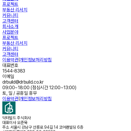
프로젝트
부동산 리서치
커뮤니티
고객센터
회사소개
사업분야
프로젝트
부동산 리서치
커뮤니티
고객센터
이용약관
|
개인정보처리방침
대표번호
1544-8383
이메일
drbuild@drbuild.co.kr
09:00~18:00 (점심시간 12:00~13:00)
토, 일 / 공휴일 휴무
이용약관
|
개인정보처리방침
닥터빌드 주식회사
대표이사
오준묵
주소
서울시 강남구 선릉로 94길 14 코어랜빌딩 6층