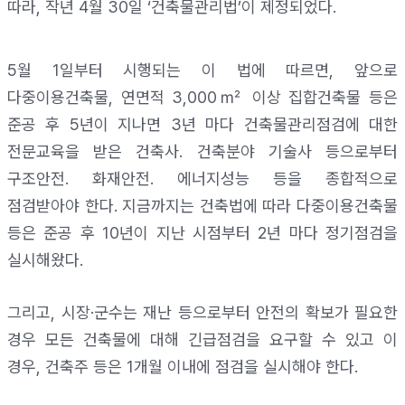
따라
,
작년
4
월
30
일
‘
건축물관리법
’
이 제정되었다
.
5
월
1
일부터 시행되는 이 법에 따르면
,
앞으로
다중이용건축물
,
연면적
3,000
㎡
이상 집합건축물 등은
준공 후
5
년이 지나면
3
년 마다 건축물관리점검에 대한
전문교육을 받은 건축사
․
건축분야 기술사 등으로부터
구조안전
․
화재안전
․
에너지성능 등을 종합적으로
점검받아야 한다
.
지금까지는 건축법에 따라 다중이용건축물
등은 준공 후
10
년이 지난 시점부터
2
년 마다 정기점검을
실시해왔다
.
그리고
,
시장
·
군수는 재난 등으로부터 안전의 확보가 필요한
경우 모든 건축물에 대해 긴급점검을 요구할 수 있고 이
경우
,
건축주 등은
1
개월 이내에 점검을 실시해야 한다
.