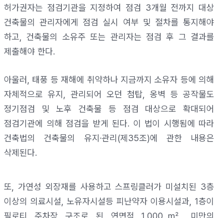
허가권자는 점검기관을 지정하여 점검
3
개월 전까지 대상
건축물의 관리자에게 점검 실시 여부 및 절차를 통지해야
하고
,
건축물의 소유주 또는 관리자는 점검 후 그 결과를
제출해야 한다
.
아울러
,
태풍 등 재해에 취약하나 지금까지 소유자 등에 의해
자체적으로 유지
,
관리되어 오던 첨탑
,
옹벽 등 공작물도
정기점검 및 노후 건축물 등 점검 대상으로 확대되어
점검기관에 의해 점검을 받게 된다
.
이 법이 시행됨에 따라
건축법의 건축물의 유지
·
관리
(
제
35
조
)
에 관한 내용은
삭제된다
.
또
,
가연성 외장재를 사용하고 스프링클러가 미설치된
3
층
이상의 의료시설
,
노유자시설등 피난약자 이용시설과
, 1
층이
필로티 주차장 구조로 된 연면적
1,000
㎡
미만의