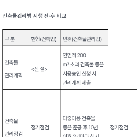
건축물관리법 시행 전
·
후 비교
구 분
현행
(
건축법
)
변경
(
건축물관리법
)
연면적
200
건축물
㎡
초과
건축물 등은
<
신 설
>
사용승인 신청 시
관리계획
관리계획 제출
다중이용 건축물
건축물
정기점검
등은
준공 후
10
년
정기점검
관리점검
이후
2
년마다 실시