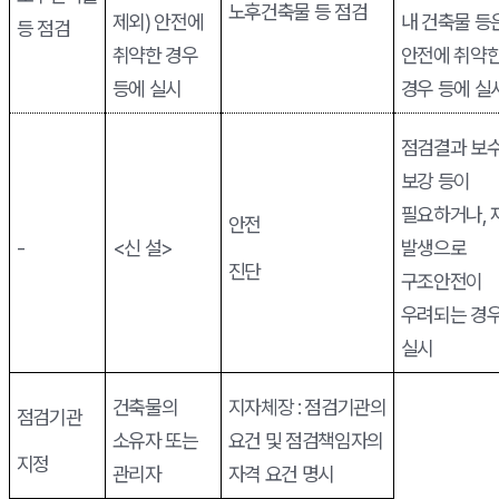
노후건축물 등 점검
제외
)
안전에
내 건축물 등
등 점검
취약한 경우
안전에 취약
등에 실시
경우 등에 실
점검결과 보
보강 등이
필요하거나
,
안전
-
<
신 설
>
발생으로
진단
구조안전이
우려되는 경우
실시
건축물의
지자체장
:
점검기관의
점검기관
소유자 또는
요건 및 점검책임자의
지정
관리자
자격 요건 명시