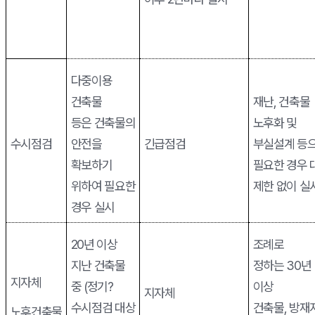
다중이용
건축물
재난
,
건축물
등은
건축물의
노후화 및
수시점검
안전을
긴급점검
부실설계 등
확보하기
필요한 경우 
위하여 필요한
제한 없이 실
경우 실시
20
년 이상
조례로
지난 건축물
정하는
30
년
지자체
중
(
정기
?
이상
지자체
수시점검 대상
건축물
,
방재
노후건축물