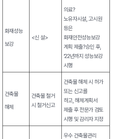
의료
?
노유자시설
,
고시원
등은
화재성능
<
신 설
>
화재안전성능보강
보강
계획 제출
?
승인 후
,
‘22
년까지 성능보강
시행
건축물 해체 시 허가
또는 신고를
건축물
건축물 철거
하고
,
해체계획서
시 철거신고
해체
제출 후 전문가 검토
시행 및 감리자 지정
우수 건축물관리