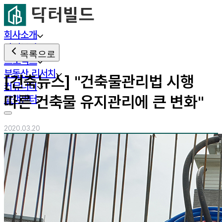
회사소개
사업분야
목록으로
프로젝트
부동산 리서치
[건축뉴스] "건축물관리법 시행
커뮤니티
따른 건축물 유지관리에 큰 변화"
고객센터
2020.03.20