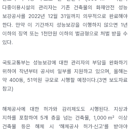
다중이용시설의 관리자는 기존 건축물의 화재안전 성능
보강공사를
2022
년
12
월
31
일까지 의무적으로 완료해야
한다
.
만약 이 기간까지 성능보강을 이행하지 않으면
1
년
이하의 징역 또는
1
천만원 이하의 벌금형으로 처벌 받을 수
있다
.
국토교통부는 성능보강에 대한 관리자의 부담을 완화하기
위하여 작년부터 공사비 일부를 지원하고 있으며
,
올해는
약
400
동
, 51
억원 규모로 시행할 예정이다
.(3
면 보도자료
참고
)
해체공사에 대한 허가와 감리제도도 시행된다
.
지상과
지하를 포함하여
5
개 층을 넘는 건축물
, 1,000
㎡
이상
건축물 등은 해체 시
‘
해체공사 허가
·
신고
’
를 받아야