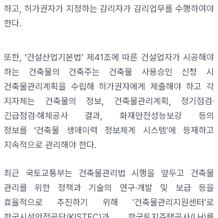
하고
,
허가권자가 지정하는 감리자가 감리업무를 수행하여야
한다
.
또한
, ‘
건설산업기본법
’
제
41
조에 따른 건설업자가 시공해야
하는 건축물의 건축주는 건축물 사용승인 신청 시
건축물관리계획을 수립해 허가권자에게 제출해야 하고 각
지자체는 건축물의 정보
,
건축물관리계획
,
정기점검
·
긴급점검
·
해체공사 결과
,
화재안전성능보강 등의
정보를
‘
건축물 생애이력 정보체계 시스템
’
에 등재하고
지속적으로 관리해야 한다
.
최근 국토교통부는 건축물관리법 시행을 앞두고 건축물
관리를 위한 정책과 기술의 연구
·
개발 및 보급 등을
효율적으로 추진하기 위해
'
건축물관리지원센터
'
로
한국시설안전공단
(KISTEC)
과 한국토지주택공사
(LH)
를