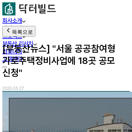
회사소개
사업분야
목록으로
프로젝트
부동산 리서치
[부동산뉴스] "서울 공공참여형
커뮤니티
가로주택정비사업에 18곳 공모
고객센터
신청"
2020.05.27