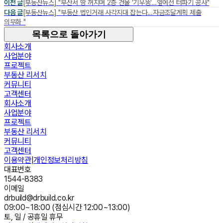
이전 글
[부동산뉴스] "부산서 땅 꺼지며 2층 건물 '기우뚱'…옆에선 터파기 공사"
다음 글
[부동산뉴스] "부동산 법인거래 사각지대 잡는다…자금조달계획 제출
의무화 "
목록으로 돌아가기
회사소개
사업분야
프로젝트
부동산 리서치
커뮤니티
고객센터
회사소개
사업분야
프로젝트
부동산 리서치
커뮤니티
고객센터
이용약관
|
개인정보처리방침
대표번호
1544-8383
이메일
drbuild@drbuild.co.kr
09:00~18:00 (점심시간 12:00~13:00)
토, 일 / 공휴일 휴무