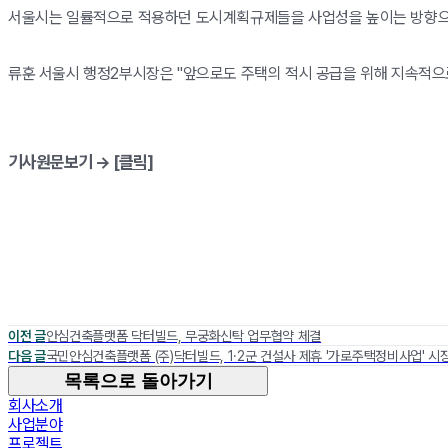
서울시는 일률적으로 적용하던 도시계획규제들을 사업성을 높이는 방향으로
류훈 서울시 행정2부시장은 "앞으로도 주택의 적시 공급을 위해 지속적으
기사원문보기 →
[클릭]
이전 글
안심건축플랫폼 닥터빌드, 무궁화신탁 업무협약 체결
다음 글
국민안심건축플랫폼 (주)닥터빌드, 1·2군 건설사 제휴 '가로주택정비사업' 시
목록으로 돌아가기
회사소개
사업분야
프로젝트