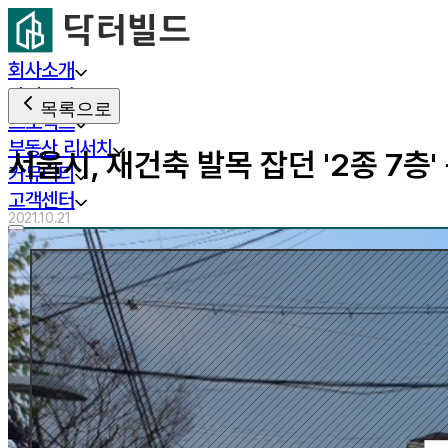
회사소개
사업분야
목록으로
프로젝트
부동산 리서치
서울시, 재건축 발목 잡던 '2종 7층'
커뮤니티
고객센터
2021.10.21