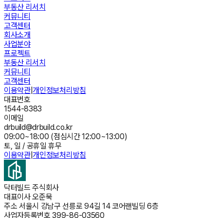
부동산 리서치
커뮤니티
고객센터
회사소개
사업분야
프로젝트
부동산 리서치
커뮤니티
고객센터
이용약관
|
개인정보처리방침
대표번호
1544-8383
이메일
drbuild@drbuild.co.kr
09:00~18:00 (점심시간 12:00~13:00)
토, 일 / 공휴일 휴무
이용약관
|
개인정보처리방침
닥터빌드 주식회사
대표이사
오준묵
주소
서울시 강남구 선릉로 94길 14 코어랜빌딩 6층
사업자등록번호
399-86-03560