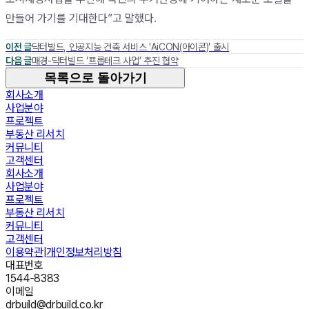
만들어 가기를 기대한다”고 말했다.
이전 글
닥터빌드, 인공지능 건축 서비스 'AiCON(아이콘)' 출시
다음 글
매경-닥터빌드 ‘프롭테크 사업’ 추진 협약
목록으로 돌아가기
회사소개
사업분야
프로젝트
부동산 리서치
커뮤니티
고객센터
회사소개
사업분야
프로젝트
부동산 리서치
커뮤니티
고객센터
이용약관
|
개인정보처리방침
대표번호
1544-8383
이메일
drbuild@drbuild.co.kr