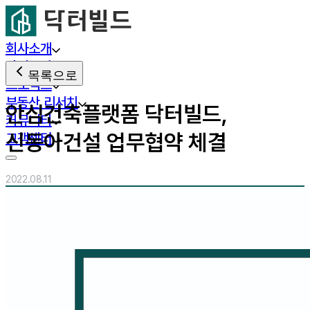
회사소개
사업분야
목록으로
프로젝트
부동산 리서치
안심건축플랫폼 닥터빌드,
커뮤니티
신동아건설 업무협약 체결
고객센터
2022.08.11