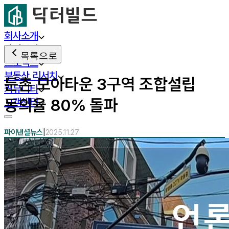
회사소개
사업분야
목록으로
프로젝트
부동산 리서치
둔촌 모아타운 3구역 조합설립
커뮤니티
동의율 80% 돌파
고객센터
|
파이낸셜뉴스
2025.11.27