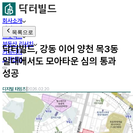
회사소개
사업분야
목록으로
프로젝트
부동산 리서치
닥터빌드, 강동 이어 양천 목3동
커뮤니티
일대에서도 모아타운 심의 통과
고객센터
성공
|
디지털 타임즈
2026.02.20