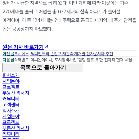
정비가 시급한 지역으로 꼽혀 왔다. 이번 계획에 따라 이곳에는 기존
270세대를 훌쩍 뛰어넘는 총 677세대의 신축 아파트가 들어설
예정이며, 이 중 124세대는 임대주택으로 공급되어 지역 내 주거 안정을
돕는 공공성까지 확보했다.
원문 기사 바로가기
이전 글
포시에스, 닥터빌드와 손잡고 재건축·재개발 전자문서화 추진
다음 글
닥터빌드-더씨앤에이치, 도시정비사업 '퀀텀 점프' 위한 전략적 협력 체결
목록으로 돌아가기
회사소개
사업분야
프로젝트
부동산 리서치
커뮤니티
고객센터
회사소개
사업분야
프로젝트
부동산 리서치
커뮤니티