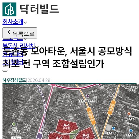
회사소개
사업분야
목록으로
프로젝트
부동산 리서치
둔촌동 모아타운, 서울시 공모방식
커뮤니티
최초 전 구역 조합설립인가
고객센터
|
하우징헤럴드
2026.04.28