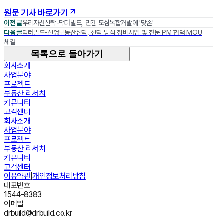
원문 기사 바로가기
이전 글
우리자산신탁-닥터빌드, 민간 도심복합개발에 '맞손'
다음 글
닥터빌드-신영부동산신탁, 신탁 방식 정비사업 및 전문 PM 협력 MOU
체결
목록으로 돌아가기
회사소개
사업분야
프로젝트
부동산 리서치
커뮤니티
고객센터
회사소개
사업분야
프로젝트
부동산 리서치
커뮤니티
고객센터
이용약관
|
개인정보처리방침
대표번호
1544-8383
이메일
drbuild@drbuild.co.kr