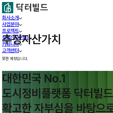
회사소개
사업분야
프로젝트
추정자산가치
부동산 리서치
커뮤니티
고객센터
오픈 예정입니다.
대한민국 No.1
도시정비플랫폼 닥터빌
확고한 자부심을 바탕으로