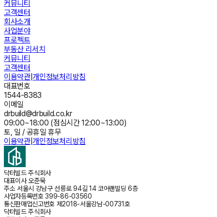
커뮤니티
고객센터
회사소개
사업분야
프로젝트
부동산 리서치
커뮤니티
고객센터
이용약관
|
개인정보처리방침
대표번호
1544-8383
이메일
drbuild@drbuild.co.kr
09:00~18:00 (점심시간 12:00~13:00)
토, 일 / 공휴일 휴무
이용약관
|
개인정보처리방침
닥터빌드 주식회사
대표이사
오준묵
주소
서울시 강남구 선릉로 94길 14 코어랜빌딩 6층
사업자등록번호
399-86-03560
통신판매업신고번호
제2018-서울강남-00731호
닥터빌드 주식회사