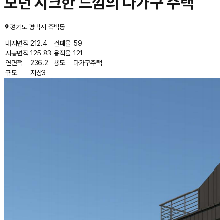
모던 시크한 느낌의 다가구 주택
경기도 평택시 죽백동
대지면적
212.4
건폐율
59
시공면적
125.83
용적율
121
연면적
236.2
용도
다가구주택
규모
지상3