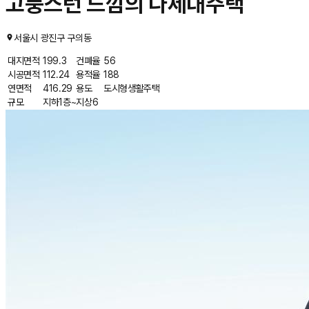
고풍스런 느낌의 다세대주택
서울시 광진구 구의동
대지면적
199.3
건폐율
56
시공면적
112.24
용적율
188
연면적
416.29
용도
도시형생활주택
규모
지하1층~지상6