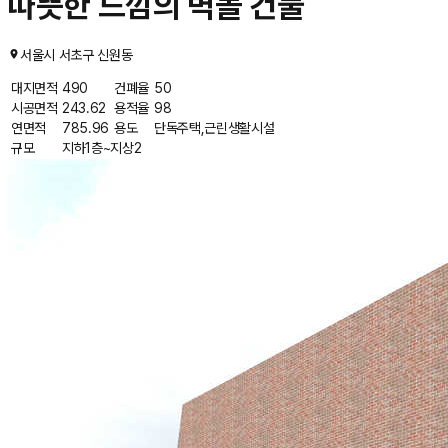
따뜻한 느낌의 벽돌 건물
서울시 서초구 신원동
대지면적
490
건폐율
50
시공면적
243.62
용적율
98
연면적
785.96
용도
단독주택,근린생활시설
규모
지하1층~지상2