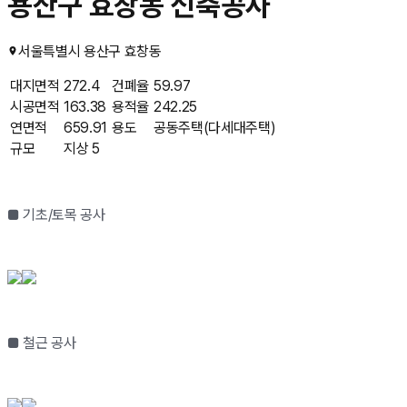
용산구 효창동 신축공사
서울특별시 용산구 효창동
대지면적
272.4
건폐율
59.97
시공면적
163.38
용적율
242.25
연면적
659.91
용도
공동주택(다세대주택)
규모
지상 5
■ 기초/토목 공사
■ 철근 공사