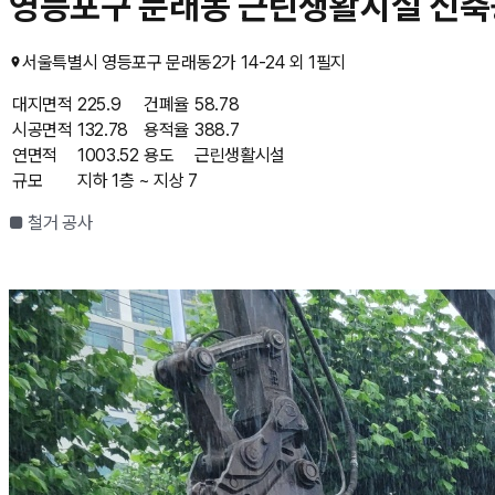
영등포구 문래동 근린생활시설 신
서울특별시 영등포구 문래동2가 14-24 외 1필지
대지면적
225.9
건폐율
58.78
시공면적
132.78
용적율
388.7
연면적
1003.52
용도
근린생활시설
규모
지하 1층 ~ 지상 7
■ 철거 공사