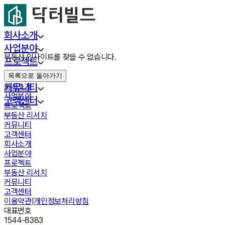
회사소개
사업분야
부동산 인사이트를 찾을 수 없습니다.
프로젝트
부동산 리서치
목록으로 돌아가기
커뮤니티
회사소개
사업분야
고객센터
프로젝트
부동산 리서치
커뮤니티
고객센터
회사소개
사업분야
프로젝트
부동산 리서치
커뮤니티
고객센터
이용약관
|
개인정보처리방침
대표번호
1544-8383