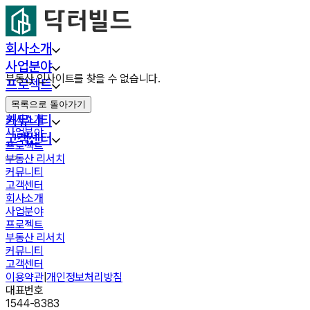
회사소개
사업분야
부동산 인사이트를 찾을 수 없습니다.
프로젝트
부동산 리서치
목록으로 돌아가기
커뮤니티
회사소개
사업분야
고객센터
프로젝트
부동산 리서치
커뮤니티
고객센터
회사소개
사업분야
프로젝트
부동산 리서치
커뮤니티
고객센터
이용약관
|
개인정보처리방침
대표번호
1544-8383