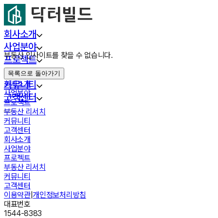
회사소개
사업분야
부동산 인사이트를 찾을 수 없습니다.
프로젝트
부동산 리서치
목록으로 돌아가기
커뮤니티
회사소개
사업분야
고객센터
프로젝트
부동산 리서치
커뮤니티
고객센터
회사소개
사업분야
프로젝트
부동산 리서치
커뮤니티
고객센터
이용약관
|
개인정보처리방침
대표번호
1544-8383