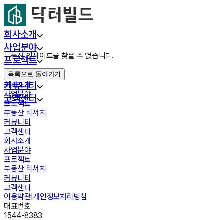
회사소개
사업분야
부동산 인사이트를 찾을 수 없습니다.
프로젝트
부동산 리서치
목록으로 돌아가기
커뮤니티
회사소개
사업분야
고객센터
프로젝트
부동산 리서치
커뮤니티
고객센터
회사소개
사업분야
프로젝트
부동산 리서치
커뮤니티
고객센터
이용약관
|
개인정보처리방침
대표번호
1544-8383