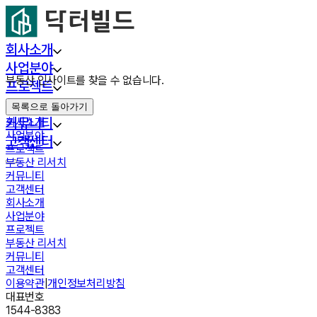
회사소개
사업분야
부동산 인사이트를 찾을 수 없습니다.
프로젝트
부동산 리서치
목록으로 돌아가기
커뮤니티
회사소개
사업분야
고객센터
프로젝트
부동산 리서치
커뮤니티
고객센터
회사소개
사업분야
프로젝트
부동산 리서치
커뮤니티
고객센터
이용약관
|
개인정보처리방침
대표번호
1544-8383