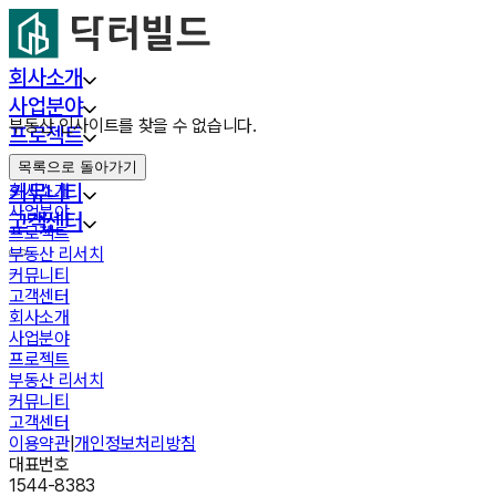
회사소개
사업분야
부동산 인사이트를 찾을 수 없습니다.
프로젝트
부동산 리서치
목록으로 돌아가기
커뮤니티
회사소개
사업분야
고객센터
프로젝트
부동산 리서치
커뮤니티
고객센터
회사소개
사업분야
프로젝트
부동산 리서치
커뮤니티
고객센터
이용약관
|
개인정보처리방침
대표번호
1544-8383