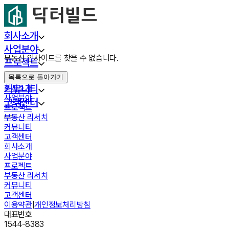
회사소개
사업분야
부동산 인사이트를 찾을 수 없습니다.
프로젝트
부동산 리서치
목록으로 돌아가기
커뮤니티
회사소개
사업분야
고객센터
프로젝트
부동산 리서치
커뮤니티
고객센터
회사소개
사업분야
프로젝트
부동산 리서치
커뮤니티
고객센터
이용약관
|
개인정보처리방침
대표번호
1544-8383