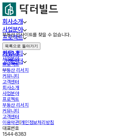
회사소개
사업분야
부동산 인사이트를 찾을 수 없습니다.
프로젝트
부동산 리서치
목록으로 돌아가기
커뮤니티
회사소개
사업분야
고객센터
프로젝트
부동산 리서치
커뮤니티
고객센터
회사소개
사업분야
프로젝트
부동산 리서치
커뮤니티
고객센터
이용약관
|
개인정보처리방침
대표번호
1544-8383