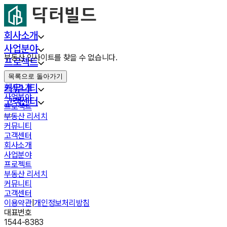
회사소개
사업분야
부동산 인사이트를 찾을 수 없습니다.
프로젝트
부동산 리서치
목록으로 돌아가기
커뮤니티
회사소개
사업분야
고객센터
프로젝트
부동산 리서치
커뮤니티
고객센터
회사소개
사업분야
프로젝트
부동산 리서치
커뮤니티
고객센터
이용약관
|
개인정보처리방침
대표번호
1544-8383