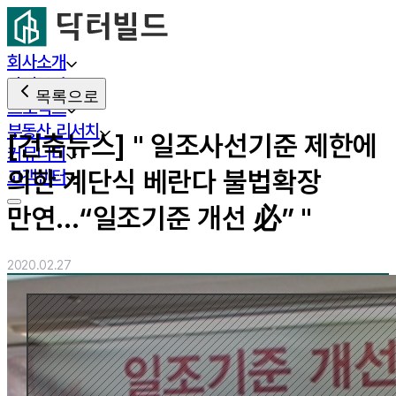
회사소개
사업분야
목록으로
프로젝트
부동산 리서치
[건축뉴스] " 일조사선기준 제한에
커뮤니티
의한 계단식 베란다 불법확장
고객센터
만연…“일조기준 개선 必” "
2020.02.27