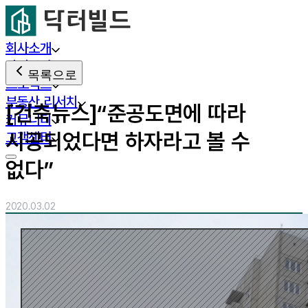
회사소개
사업분야
목록으로
프로젝트
부동산 리서치
[건축뉴스]“준공도면에 따라
커뮤니티
시공되었다면 하자라고 볼 수
고객센터
없다”
2020.03.02