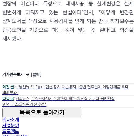
현장의 여건이나 특성으로 대체시공 등 설계변경은 실제
빈번하게 이뤄지고 있는 현실이다”면서, “이렇게 변경된
설계도서를 대상으로 사용검사를 받게 되는 만큼 하자보수는
준공도면을 기준으로 하는 것이 맞는 것 같다”고 의견을
제시했다.
기사원문보기 →
[클릭]
이전 글
[부동산뉴스] "동해 펜션 참사 재발방지…불법 건축물에 이행강제금 최대
4배 부과"
다음 글
[건축뉴스] " 일조사선기준 제한에 의한 계단식 베란다 불법확장
만연…“일조기준 개선 必” "
목록으로 돌아가기
회사소개
사업분야
프로젝트