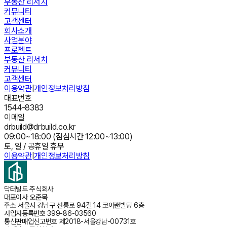
부동산 리서치
커뮤니티
고객센터
회사소개
사업분야
프로젝트
부동산 리서치
커뮤니티
고객센터
이용약관
|
개인정보처리방침
대표번호
1544-8383
이메일
drbuild@drbuild.co.kr
09:00~18:00 (점심시간 12:00~13:00)
토, 일 / 공휴일 휴무
이용약관
|
개인정보처리방침
닥터빌드 주식회사
대표이사
오준묵
주소
서울시 강남구 선릉로 94길 14 코어랜빌딩 6층
사업자등록번호
399-86-03560
통신판매업신고번호
제2018-서울강남-00731호